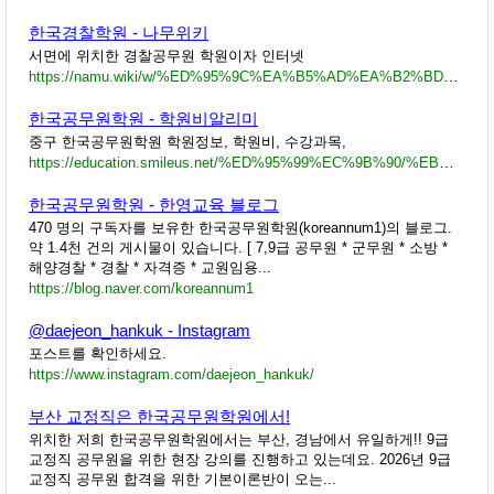
한국경찰학원 - 나무위키
서면에 위치한 경찰공무원 학원이자 인터넷
https://namu.wiki/w/%ED%95%9C%EA%B5%AD%EA%B2%BD%EC%B0%B0%ED%95%99%EC%9B%90
한국공무원학원 - 학원비알리미
중구 한국공무원학원 학원정보, 학원비, 수강과목,
https://education.smileus.net/%ED%95%99%EC%9B%90/%EB%8C%80%EC%A0%84/%EC%A4%91%EA%B5%AC/view/%ED%95%9C%EA%B5%AD%EA%B3%B5%EB%AC%B4%EC%9B%90%ED%95%99%EC%9B%90
한국공무원학원 - 한영교육 블로그
470 명의 구독자를 보유한 한국공무원학원(koreannum1)의 블로그.
약 1.4천 건의 게시물이 있습니다. [ 7,9급 공무원 * 군무원 * 소방 *
해양경찰 * 경찰 * 자격증 * 교원임용...
https://blog.naver.com/koreannum1
@daejeon_hankuk - Instagram
포스트를 확인하세요.
https://www.instagram.com/daejeon_hankuk/
부산 교정직은 한국공무원학원에서!
위치한 저희 한국공무원학원에서는 부산, 경남에서 유일하게!! 9급
교정직 공무원을 위한 현장 강의를 진행하고 있는데요. 2026년 9급
교정직 공무원 합격을 위한 기본이론반이 오는...