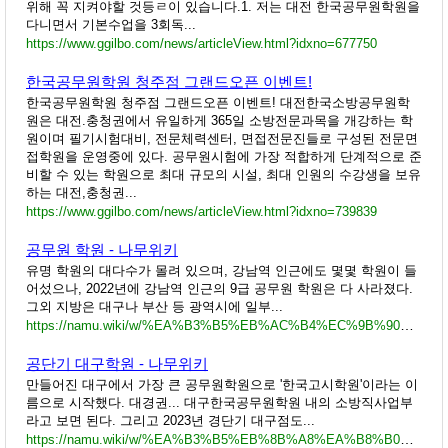
위해 꼭 지켜야할 것등ㄹ이 있습니다.1. 저는 대전 한국공무원학원을
다니면서 기본수업을 3회독...
https://www.ggilbo.com/news/articleView.html?idxno=677750
한국공무원학원 청주점 그랜드오픈 이벤트!
한국공무원학원 청주점 그랜드오픈 이벤트! 대전한국소방공무원학
원은 대전.충청권에서 유일하게 365일 소방전문과목을 개강하는 학
원이며 필기시험대비, 전문체력센터, 면접전문진들로 구성된 전문면
접학원을 운영중에 있다. 공무원시험에 가장 적합하게 단계적으로 준
비할 수 있는 학원으로 최대 규모의 시설, 최대 인원의 수강생을 보유
하는 대전,충청권...
https://www.ggilbo.com/news/articleView.html?idxno=739839
공무원 학원 - 나무위키
유명 학원의 대다수가 몰려 있으며, 강남역 인근에도 몇몇 학원이 들
어섰으나, 2022년에 강남역 인근의 9급 공무원 학원은 다 사라졌다.
그외 지방은 대구나 부산 등 광역시에 일부...
https://namu.wiki/w/%EA%B3%B5%EB%AC%B4%EC%9B%90%20%ED%95%99%EC%9B%90
공단기 대구학원 - 나무위키
만들어진 대구에서 가장 큰 공무원학원으로 '한국고시학원'이라는 이
름으로 시작했다. 대경권... 대구한국공무원학원 내의 소방직사업부
라고 보면 된다. 그리고 2023년 경단기 대구점도...
https://namu.wiki/w/%EA%B3%B5%EB%8B%A8%EA%B8%B0%20%EB%8C%80%EA%B5%AC%ED%95%99%EC%9B%90