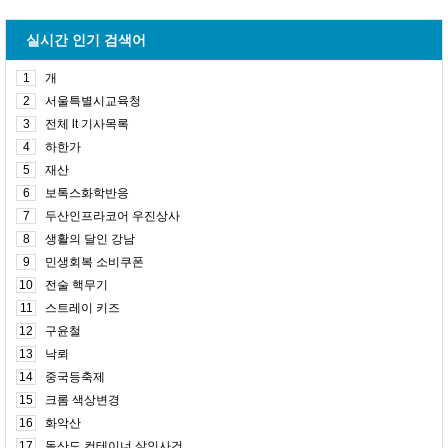
실시간 인기 검색어
1
개
2
서울특별시교육청
3
전체 lt 기사목록
4
하한가
5
재산
6
보톡스화학반응
7
두산인프라코어 우진상사
8
생활의 달인 강남
9
민생회복 소비쿠폰
10
전술 핵무기
11
스트레이 키즈
12
구윤철
13
낙뢰
14
중국등축제
15
크롬 색상변경
16
화악산
17
돌산도 컨테이너 살인사건